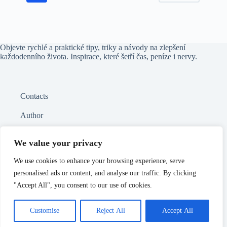
Objevte rychlé a praktické tipy, triky a návody na zlepšení
každodenního života. Inspirace, které šetří čas, peníze i nervy.
Contacts
Author
Politika GDPR
We value your privacy
Sitemap
We use cookies to enhance your browsing experience, serve
personalised ads or content, and analyse our traffic. By clicking
"Accept All", you consent to our use of cookies.
LinkedIn
Customise
Reject All
Accept All
Copyright © 2026 - as-alfahulin – Užitečné tipy a chytré