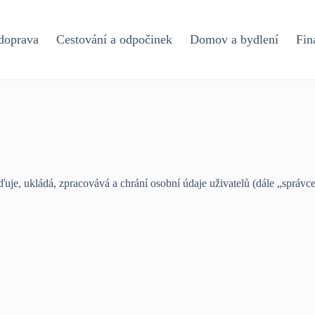
doprava
Cestování a odpočinek
Domov a bydlení
Fin
ďuje, ukládá, zpracovává a chrání osobní údaje uživatelů (dále „správc