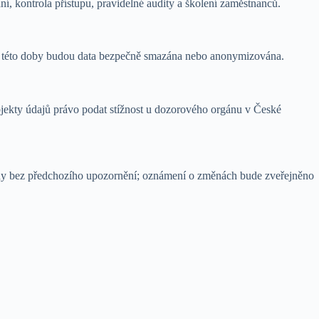
í, kontrola přístupu, pravidelné audity a školení zaměstnanců.
í této doby budou data bezpečně smazána nebo anonymizována.
jekty údajů právo podat stížnost u dozorového orgánu v České
změny bez předchozího upozornění; oznámení o změnách bude zveřejněno