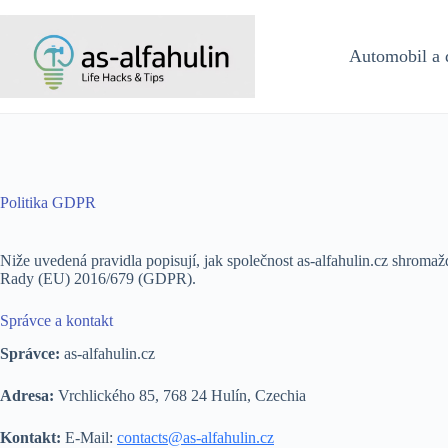
Skip
to
content
Automobil a 
Politika GDPR
Niže uvedená pravidla popisují, jak společnost as-alfahulin.cz shromaž
Rady (EU) 2016/679 (GDPR).
Správce a kontakt
Správce:
as-alfahulin.cz
Adresa:
Vrchlického 85, 768 24 Hulín, Czechia
Kontakt:
E-Mail:
contacts@as-alfahulin.cz