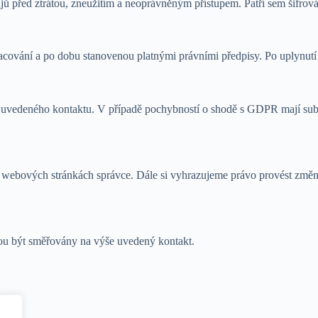
ů před ztrátou, zneužitím a neoprávněným přístupem. Patří sem šifrován
cování a po dobu stanovenou platnými právními předpisy. Po uplynut
e uvedeného kontaktu. V případě pochybností o shodě s GDPR mají sub
te na webových stránkách správce. Dále si vyhrazujeme právo provést 
ou být směřovány na výše uvedený kontakt.