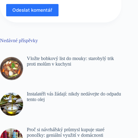
Odeslat komentář
Nedávné příspěvky
Vložte bobkový list do mouky: starobylý trik
proti molům v kuchyni
Instalatéři vás žádají: nikdy nedávejte do odpadu
tento olej
Proč si návrhářský průmysl kupuje staré
ponožky: geniální využití v domácnosti