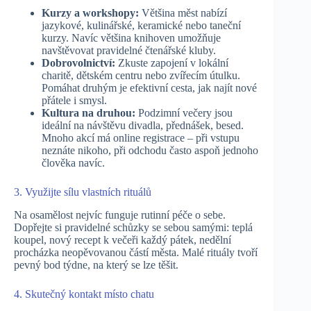
Kurzy a workshopy:
Většina měst nabízí
jazykové, kulinářské, keramické nebo taneční
kurzy. Navíc většina knihoven umožňuje
navštěvovat pravidelné čtenářské kluby.
Dobrovolnictví:
Zkuste zapojení v lokální
charitě, dětském centru nebo zvířecím útulku.
Pomáhat druhým je efektivní cesta, jak najít nové
přátele i smysl.
Kultura na druhou:
Podzimní večery jsou
ideální na návštěvu divadla, přednášek, besed.
Mnoho akcí má online registrace – při vstupu
neznáte nikoho, při odchodu často aspoň jednoho
člověka navíc.
3. Využijte sílu vlastních rituálů
Na osamělost nejvíc funguje rutinní péče o sebe.
Dopřejte si pravidelné schůzky se sebou samými: teplá
koupel, nový recept k večeři každý pátek, nedělní
procházka neopěvovanou částí města. Malé rituály tvoří
pevný bod týdne, na který se lze těšit.
4. Skutečný kontakt místo chatu