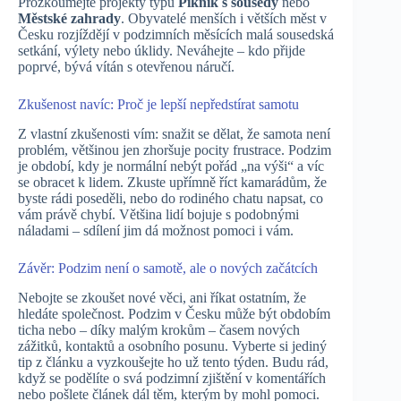
Prozkoumejte projekty typu
Piknik s sousedy
nebo
Městské zahrady
. Obyvatelé menších i větších měst v
Česku rozjíždějí v podzimních měsících malá sousedská
setkání, výlety nebo úklidy. Neváhejte – kdo přijde
poprvé, bývá vítán s otevřenou náručí.
Zkušenost navíc: Proč je lepší nepředstírat samotu
Z vlastní zkušenosti vím: snažit se dělat, že samota není
problém, většinou jen zhoršuje pocity frustrace. Podzim
je období, kdy je normální nebýt pořád „na výši“ a víc
se obracet k lidem. Zkuste upřímně říct kamarádům, že
byste rádi poseděli, nebo do rodiného chatu napsat, co
vám právě chybí. Většina lidí bojuje s podobnými
náladami – sdílení jim dá možnost pomoci i vám.
Závěr: Podzim není o samotě, ale o nových začátcích
Nebojte se zkoušet nové věci, ani říkat ostatním, že
hledáte společnost. Podzim v Česku může být obdobím
ticha nebo – díky malým krokům – časem nových
zážitků, kontaktů a osobního posunu. Vyberte si jediný
tip z článku a vyzkoušejte ho už tento týden. Budu rád,
když se podělíte o svá podzimní zjištění v komentářích
nebo pošlete článek dál těm, kterým by mohl pomoci.