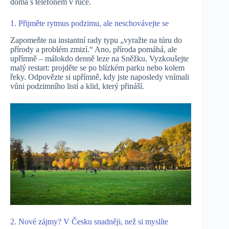
doma s telefonem v ruce.
1. Přijměte rytmus podzimu, ale neschovávejte se
Zapomeňte na instantní rady typu „vyražte na túru do
přírody a problém zmizí.“ Ano, příroda pomáhá, ale
upřímně – málokdo denně leze na Sněžku. Vyzkoušejte
malý restart: projděte se po blízkém parku nebo kolem
řeky. Odpovězte si upřímně, kdy jste naposledy vnímali
vůni podzimního listí a klid, který přináší.
2. Nové zájmy? V Česku snadněji, než si myslíte