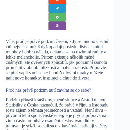
Víte, proč je právě podzim časem, kdy se mnoho Čechů
cítí nejvíc samo? Když opadají poslední listy a s nimi
mnohdy i dobrá nálada, ocitáme se na rozhraní rutiny a
lehké melancholie. Přitom existuje několik méně
známých, ale ověřených způsobů, jak podzimní samotu
proměnit v období blízkosti a malých radostí. Připravte
se překvapit sami sebe: i pod šedivými mraky můžete
najít nové kontakty, inspiraci a chuť do života.
Proč nás právě podzim nutí zavírat se do sebe?
Podzim přináší kratší dny, méně slunce a často i únavu.
Statistiky z Česka naznačují, že právě v říjnu a listopadu
roste zájem o témata jedinečnosti a vztahů. Není divu –
původní letní společenské energie je pryč a příprava na
zimu často probíhá v osamění. Oslovování lidí v
tramvaji je sci-fi, socializace v kavárnách střídají večery