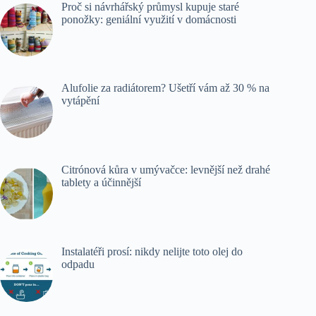
Proč si návrhářský průmysl kupuje staré
ponožky: geniální využití v domácnosti
Alufolie za radiátorem? Ušetří vám až 30 % na
vytápění
Citrónová kůra v umývačce: levnější než drahé
tablety a účinnější
Instalatéři prosí: nikdy nelijte toto olej do
odpadu