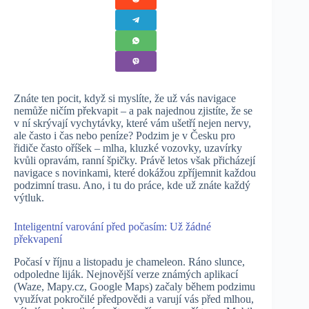
Znáte ten pocit, když si myslíte, že už vás navigace
nemůže ničím překvapit – a pak najednou zjistíte, že se
v ní skrývají vychytávky, které vám ušetří nejen nervy,
ale často i čas nebo peníze? Podzim je v Česku pro
řidiče často oříšek – mlha, kluzké vozovky, uzavírky
kvůli opravám, ranní špičky. Právě letos však přicházejí
navigace s novinkami, které dokážou zpříjemnit každou
podzimní trasu. Ano, i tu do práce, kde už znáte každý
výtluk.
Inteligentní varování před počasím: Už žádné
překvapení
Počasí v říjnu a listopadu je chameleon. Ráno slunce,
odpoledne liják. Nejnovější verze známých aplikací
(Waze, Mapy.cz, Google Maps) začaly během podzimu
využívat pokročilé předpovědi a varují vás před mlhou,