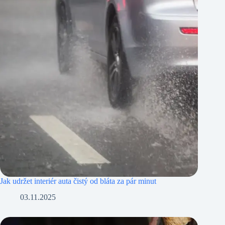
Jak udržet interiér auta čistý od bláta za pár minut
03.11.2025