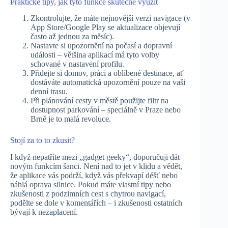
Praktické tipy, jak tyto funkce skutečně využít
Zkontrolujte, že máte nejnovější verzi navigace (v
App Store/Google Play se aktualizace objevují
často až jednou za měsíc).
Nastavte si upozornění na počasí a dopravní
události – většina aplikací má tyto volby
schované v nastavení profilu.
Přidejte si domov, práci a oblíbené destinace, ať
dostáváte automatická upozornění pouze na vaši
denní trasu.
Při plánování cesty v městě použijte filtr na
dostupnost parkování – speciálně v Praze nebo
Brně je to malá revoluce.
Stojí za to to zkusit?
I když nepatříte mezi „gadget geeky“, doporučuji dát
novým funkcím šanci. Není nad to jet v klidu a vědět,
že aplikace vás podrží, když vás překvapí déšť nebo
náhlá oprava silnice. Pokud máte vlastní tipy nebo
zkušenosti z podzimních cest s chytrou navigací,
podělte se dole v komentářích – i zkušenosti ostatních
bývají k nezaplacení.