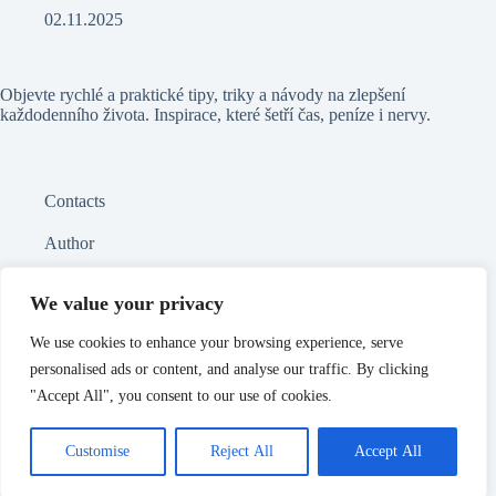
02.11.2025
Objevte rychlé a praktické tipy, triky a návody na zlepšení
každodenního života. Inspirace, které šetří čas, peníze i nervy.
Contacts
Author
Politika GDPR
We value your privacy
Sitemap
We use cookies to enhance your browsing experience, serve
personalised ads or content, and analyse our traffic. By clicking
"Accept All", you consent to our use of cookies.
LinkedIn
Customise
Reject All
Accept All
Copyright © 2026 - as-alfahulin – Užitečné tipy a chytré
LIFEHACKY