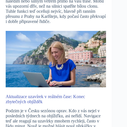
náledím nebo silným větrem přímo na vaší trase. Mobil
vás upozorní dřív, než na silnici spatříte bílou clonu.
Tuhle funkci teď oceňuji nejvíc, hlavně při ranním
přesunu z Prahy na Karlštejn, kdy počasí často překvapí
i dobře připravené řidiče.
Aktualizace uzavírek v reálném čase: Konec
zbytečných objížděk
Podzim je v Česku sezónou oprav. Kdo z vás nejel v
posledních týdnech na objížďku, asi neřídí. Navigace
teď ale reagují na uzavírky mnohem rychleji, často v
řádu minut. Nově je možné hlásit nové překážky v