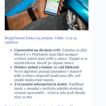
Bezpečnostní funkce na podzim: Vidíte, co je za
zatáčkou
Upozornění na divokou zvěř:
Zejména na jižní
Moravě a v Plzeňském kraji hlásí navigace
zvýšený pohyb lesní zvěře u silnice. Vyplatí se to
nepodceňovat, hlavně po západu slunce.
Detekce nehod a kolony ve vaší blízkosti:
Nové algoritmy poznají zpomalení v dopravě
ještě rychleji a doporučí kratší trasu dřív, než
ztratíte drahocenné minuty.
Zvýraznění nebezpečných úseků:
Například
mosty a stoupání s možným náledím dostávají
výrazné upozornění – ocení ti, kdo jezdí dlouhé
trasy za tmy.