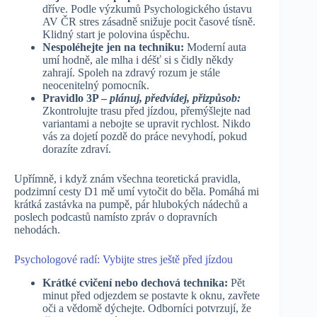
dříve. Podle výzkumů Psychologického ústavu
AV ČR stres zásadně snižuje pocit časové tísně.
Klidný start je polovina úspěchu.
Nespoléhejte jen na techniku:
Moderní auta
umí hodně, ale mlha i déšť si s čidly někdy
zahrají. Spoleh na zdravý rozum je stále
neocenitelný pomocník.
Pravidlo 3P –
plánuj, předvídej, přizpůsob:
Zkontrolujte trasu před jízdou, přemýšlejte nad
variantami a nebojte se upravit rychlost. Nikdo
vás za dojetí pozdě do práce nevyhodí, pokud
dorazíte zdraví.
Upřímně, i když znám všechna teoretická pravidla,
podzimní cesty D1 mě umí vytočit do běla. Pomáhá mi
krátká zastávka na pumpě, pár hlubokých nádechů a
poslech podcastů namísto zpráv o dopravních
nehodách.
Psychologové radí: Vybijte stres ještě před jízdou
Krátké cvičení nebo dechová technika:
Pět
minut před odjezdem se postavte k oknu, zavřete
oči a vědomě dýchejte. Odborníci potvrzují, že