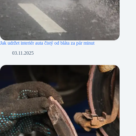
Jak udržet interiér auta čistý od bláta za pár minut
03.11.2025