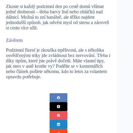
Zkuste si každý podzimní den po cestě domů všímat
jedné drobnosti – třeba barvy listí nebo obláčků nad
dálnicí. Možná to zní banálně, ale těžko najdete
jednodušší způsob, jak odvést mysl od stresu a zároveň
si cestu více užít.
Závěrem
Podzimní řízení je zkouška trpělivosti, ale s několika
osvědčenými triky jde zvládnout bez nervování. Třeba i
díky tipům, které jste právě dočetli. Máte vlastní tipy,
jak stres v autě krotíte vy? Podělte se v komentářích
nebo článek pošlete někomu, kdo to letos za volantem
opravdu potřebuje.