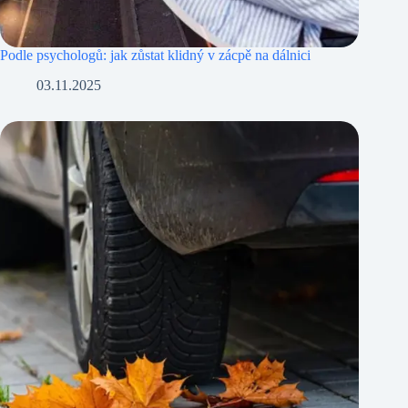
Podle psychologů: jak zůstat klidný v zácpě na dálnici
03.11.2025