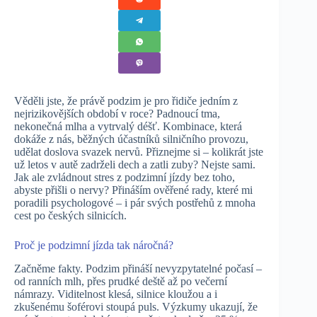
Věděli jste, že právě podzim je pro řidiče jedním z
nejrizikovějších období v roce? Padnoucí tma,
nekonečná mlha a vytrvalý déšť. Kombinace, která
dokáže z nás, běžných účastníků silničního provozu,
udělat doslova svazek nervů. Přiznejme si – kolikrát jste
už letos v autě zadrželi dech a zatli zuby? Nejste sami.
Jak ale zvládnout stres z podzimní jízdy bez toho,
abyste přišli o nervy? Přináším ověřené rady, které mi
poradili psychologové – i pár svých postřehů z mnoha
cest po českých silnicích.
Proč je podzimní jízda tak náročná?
Začněme fakty. Podzim přináší nevyzpytatelné počasí –
od ranních mlh, přes prudké deště až po večerní
námrazy. Viditelnost klesá, silnice kloužou a i
zkušenému šoférovi stoupá puls. Výzkumy ukazují, že