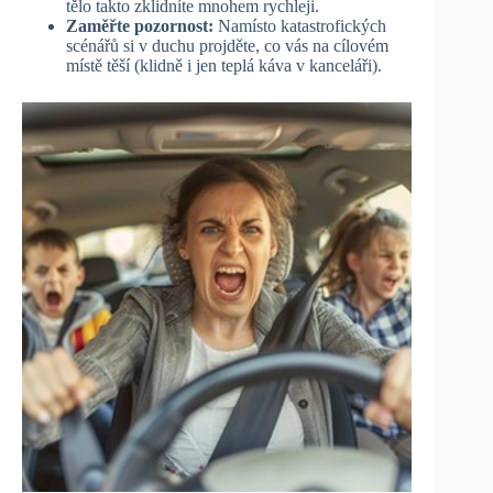
tělo takto zklidníte mnohem rychleji.
Zaměřte pozornost:
Namísto katastrofických
scénářů si v duchu projděte, co vás na cílovém
místě těší (klidně i jen teplá káva v kanceláři).