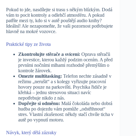
Pokud to jde, nasdílejte si trasu s někým blízkým. Dodá
vám to pocit kontroly a odlehčí atmosféru. A pokud
patříte mezi ty, kdo si v autě pouštějí audio knihy?
Ideální! Ale nezapomeňte, že vaši pozornost potřebujete
hlavně na mokré vozovce.
Praktické tipy ze života
Zkontrolujte stěrače a svícení:
Oprava stěračů
je investice, kterou každý podzim ocením. A před
prvními nočními mlhami rozhodně přemýšlím o
kontrole žárovek.
Omezte multitasking:
Telefon nechte zásadně v
režimu „nerušit“ a s kolegy vyřizujte pracovní
hovory pouze na parkovišti. Psychika řidiče je
křehká – jednu stresovou situaci navíc
nepotřebuje nikdo z nás.
Dopřejte si odměnu:
Malá čokoláda nebo dobrá
hudba po dojezdu vám pomůže „odstřihnout“
stres. Vlastní zkušenost: někdy stačí chvíle ticha v
autě po vypnutí motoru.
Návyk, který dělá zázraky