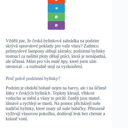
Věděli jste, že česká bylinková zahrádka na podzim
skrývá opravdové poklady pro vaše vlasy? Zatímco
průmyslové šampony slibují zázraky, podzimní bylinky
rostoucí za našimi ploty dělají práci, která je nenápadná,
ale účinná. Mám pro vás malé tipy, které jsem sám
otestoval – a rozhodně stojí za vyzkoušení.
Proč právě podzimní bylinky?
Podzim je období bohaté nejen na barvy, ale i na účinné
látky v českých bylinách. Teploty klesají, vlhkost
vzduchu se mění a vlasy to pocítí: častěji jsou matné,
lámavé a rychleji se mastí. Na pomoc přicházejí naše
tradiční bylinky, které znaly už naše babičky. Přirozeně
vyživují vlasovou pokožku, dodávají lesk bez chemie a
krásně voní.