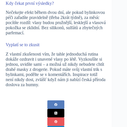
Kdy čekat první výsledky?
Nečekejte efekt během dvou dní, ale pokud bylinkovou
péči zařadíte pravidelně (třeba 2krát týdně), za měsíc
pocítíte rozdíl: vlasy budou pružnější, lesklejší a vlasová
pokožka se zklidní. Bez silikonů, sulfátů a zbytečných
parfemací.
Vyplatí se to zkusit
Z vlastní zkušenosti vím, že tahle jednoduchá rutina
dokáže ozdravit i unavené vlasy po létě. Vyzkoušíte si
jednou, uvidíte sami – a možná už nikdy nebudete chtít
drahé masky z drogerie. Pokud máte svůj vlastní trik s
bylinkami, podělte se v komentářích. Inspirace totiž
není nikdy dost, zvlášť když nám ji nabízí česká příroda
doslova za humny.