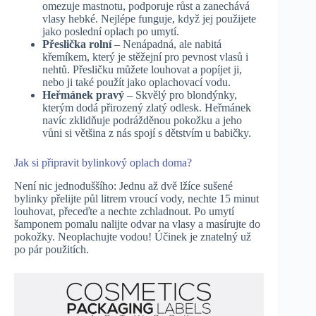
omezuje mastnotu, podporuje růst a zanechává
vlasy hebké. Nejlépe funguje, když jej použijete
jako poslední oplach po umytí.
Přeslička rolní
– Nenápadná, ale nabitá
křemíkem, který je stěžejní pro pevnost vlasů i
nehtů. Přesličku můžete louhovat a popíjet ji,
nebo ji také použít jako oplachovací vodu.
Heřmánek pravý
– Skvělý pro blondýnky,
kterým dodá přirozený zlatý odlesk. Heřmánek
navíc zklidňuje podrážděnou pokožku a jeho
vůni si většina z nás spojí s dětstvím u babičky.
Jak si připravit bylinkový oplach doma?
Není nic jednoduššího: Jednu až dvě lžíce sušené
bylinky přelijte půl litrem vroucí vody, nechte 15 minut
louhovat, přeceďte a nechte zchladnout. Po umytí
šamponem pomalu nalijte odvar na vlasy a masírujte do
pokožky. Neoplachujte vodou! Účinek je znatelný už
po pár použitích.