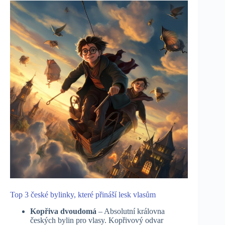
Top 3 české bylinky, které přináší lesk vlasům
Kopřiva dvoudomá
– Absolutní královna
českých bylin pro vlasy. Kopřivový odvar