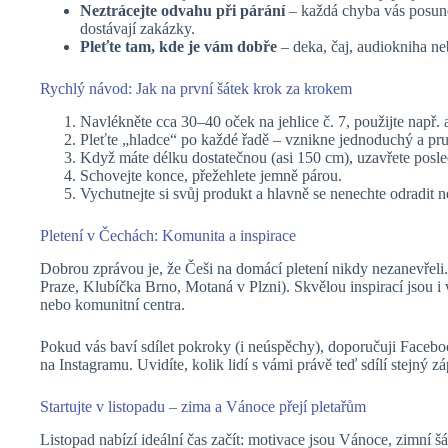
Neztrácejte odvahu při párání
– každá chyba vás posune.
dostávají zakázky.
Pleťte tam, kde je vám dobře
– deka, čaj, audiokniha neb
Rychlý návod: Jak na první šátek krok za krokem
Navlékněte cca 30–40 oček na jehlice č. 7, použijte např.
Pleťte „hladce“ po každé řadě – vznikne jednoduchý a pru
Když máte délku dostatečnou (asi 150 cm), uzavřete posle
Schovejte konce, přežehlete jemně párou.
Vychutnejte si svůj produkt a hlavně se nenechte odradit 
Pletení v Čechách: Komunita a inspirace
Dobrou zprávou je, že Češi na domácí pletení nikdy nezanevřeli. 
Praze, Klubíčka Brno, Motaná v Plzni). Skvělou inspirací jsou i 
nebo komunitní centra.
Pokud vás baví sdílet pokroky (i neúspěchy), doporučuji Faceb
na Instagramu. Uvidíte, kolik lidí s vámi právě teď sdílí stejný 
Startujte v listopadu – zima a Vánoce přejí pletařům
Listopad nabízí ideální čas začít: motivace jsou Vánoce, zimní š