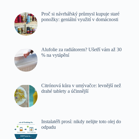
Proč si návrhářský průmysl kupuje staré
ponožky: geniální využití v domácnosti
Alufolie za radiátorem? Ušetří vám až 30
% na vytápění
Citrónová kůra v umývačce: levnější než
drahé tablety a účinnější
Instalatéři prosí: nikdy nelijte toto olej do
odpadu