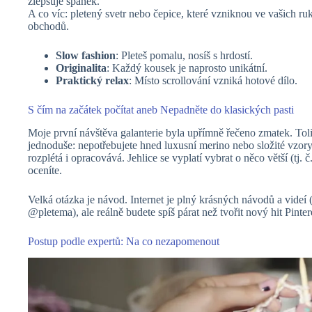
zlepšuje spánek.
A co víc: pletený svetr nebo čepice, které vzniknou ve vašich ru
obchodů.
Slow fashion
: Pleteš pomalu, nosíš s hrdostí.
Originalita
: Každý kousek je naprosto unikátní.
Praktický relax
: Místo scrollování vzniká hotové dílo.
S čím na začátek počítat aneb Nepadněte do klasických pasti
Moje první návštěva galanterie byla upřímně řečeno zmatek. Tolik
jednoduše: nepotřebujete hned luxusní merino nebo složité vzory
rozplétá i opracovává. Jehlice se vyplatí vybrat o něco větší (tj. 
oceníte.
Velká otázka je návod. Internet je plný krásných návodů a vide
@pletema), ale reálně budete spíš párat než tvořit nový hit Pinte
Postup podle expertů: Na co nezapomenout