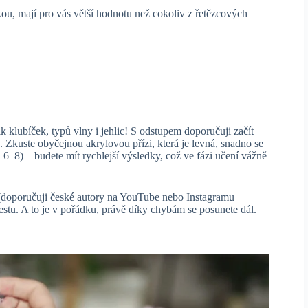
kou, mají pro vás větší hodnotu než cokoliv z řetězcových
 klubíček, typů vlny i jehlic! S odstupem doporučuji začít
. Zkuste obyčejnou akrylovou přízi, která je levná, snadno se
č. 6–8) – budete mít rychlejší výsledky, což ve fázi učení vážně
í (doporučuji české autory na YouTube nebo Instagramu
restu. A to je v pořádku, právě díky chybám se posunete dál.