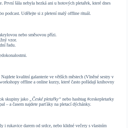
 První šála nebyla hezká ani u hotových pletařek, které dnes
o podcast. Udělejte si z pletení malý offline rituál.
 akrylovou nebo směsovou přízi.
žný vzor.
dní řadu.
nedokonalostmi.
Najdete kvalitní galanterie ve větších městech (Vlněné sestry v
workshopy offline a online kurzy, které často pořádají knihovny
ook skupiny jako
„České pletařky“
nebo hashtag #ceskepletarky
zápal – a časem najdete parťáky na pletací dýchánky.
ály i rukavice darem od srdce, nebo klidné večery s vlastním